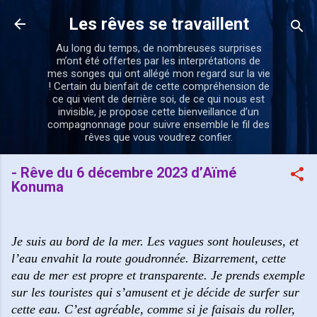
Accéder au contenu principal
Les rêves se travaillent
Au long du temps, de nombreuses surprises
m’ont été offertes par les interprétations de
mes songes qui ont allégé mon regard sur la vie
! Certain du bienfait de cette compréhension de
ce qui vient de derrière soi, de ce qui nous est
invisible, je propose cette bienveillance d’un
compagnonnage pour suivre ensemble le fil des
rêves que vous voudrez confier.
- Rêve du 6 décembre 2023 d’Aïmé
Konuma
Je suis au bord de la mer. Les vagues sont houleuses, et
l’eau envahit la route goudronnée. Bizarrement, cette
eau de mer est propre et transparente. Je prends exemple
sur les touristes qui s’amusent et je décide de surfer sur
cette eau. C’est agréable, comme si je faisais du roller,