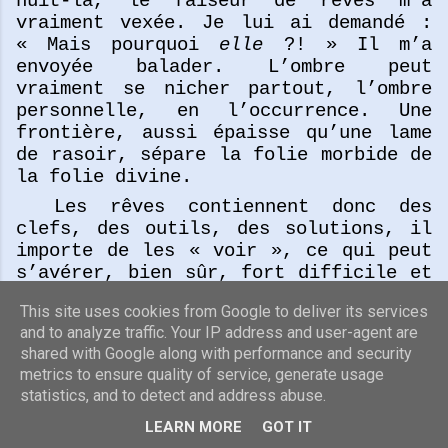
nuit-là, le faiseur de rêves m’a
vraiment vexée. Je lui ai demandé :
« Mais pourquoi
elle
?! » Il m’a
envoyée balader. L’ombre peut
vraiment se nicher partout, l’ombre
personnelle, en l’occurrence. Une
frontière, aussi épaisse qu’une lame
de rasoir, sépare la folie morbide de
la folie divine.
Les rêves contiennent donc des
clefs, des outils, des solutions, il
importe de les « voir », ce qui peut
s’avérer, bien sûr, fort difficile et
douloureux. Et les rêves les plus
This site uses cookies from Google to deliver its services
« dégoûtants » portent souvent les
and to analyze traffic. Your IP address and user-agent are
plus précieux trésors, sources de
shared with Google along with performance and security
métamorphoses, nous permettant de
metrics to ensure quality of service, generate usage
cheminer vers une vie plénière, dans
statistics, and to detect and address abuse.
la voie de l’individuation. Etienne
Perrot nous raconte cette histoire
LEARN MORE
GOT IT