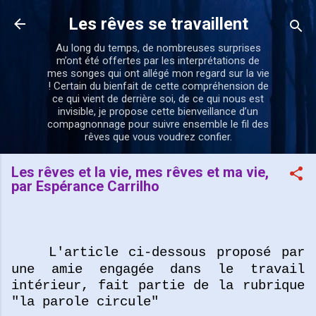
Accéder au contenu principal
Les rêves se travaillent
Au long du temps, de nombreuses surprises
m’ont été offertes par les interprétations de
mes songes qui ont allégé mon regard sur la vie
! Certain du bienfait de cette compréhension de
ce qui vient de derrière soi, de ce qui nous est
invisible, je propose cette bienveillance d’un
compagnonnage pour suivre ensemble le fil des
rêves que vous voudrez confier.
Les rêves et la vie, mes rêves et ma vie,
par Espérance Carrilho
L'article ci-dessous proposé par
une amie engagée dans le travail
intérieur, fait partie de la rubrique
"la parole circule"