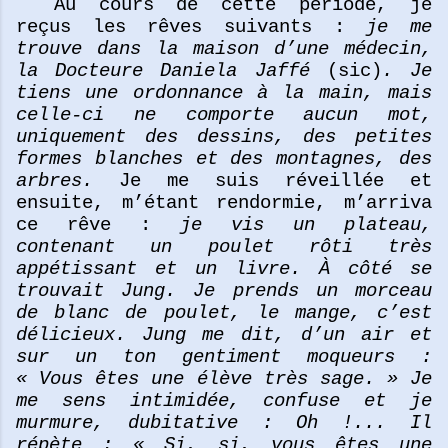
Au cours de cette période, je
reçus les rêves suivants :
je me
trouve dans la maison d’une médecin,
la Docteure Daniela Jaffé
(sic)
. Je
tiens une ordonnance à la main, mais
celle-ci ne comporte aucun mot,
uniquement des dessins, des petites
formes blanches et des montagnes, des
arbres.
Je me suis réveillée et
ensuite, m’étant rendormie, m’arriva
ce rêve :
je vis un plateau,
contenant un poulet rôti très
appétissant et un livre. À côté se
trouvait Jung. Je prends un morceau
de blanc de poulet, le mange, c’est
délicieux. Jung me dit, d’un air et
sur un ton gentiment moqueurs :
« Vous êtes une élève très sage. » Je
me sens intimidée, confuse et je
murmure, dubitative : Oh !... Il
répète : « Si, si, vous êtes une